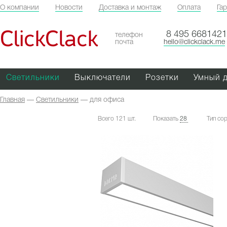
О компании
Новости
Доставка и монтаж
Оплата
Га
ClickClack
8 495 6681421
телефон
почта
hello@clickclack.me
Светильники
Выключатели
Розетки
Умный 
Главная
—
Светильники
—
для офиса
Всего 121 шт.
Показать
28
Тип со