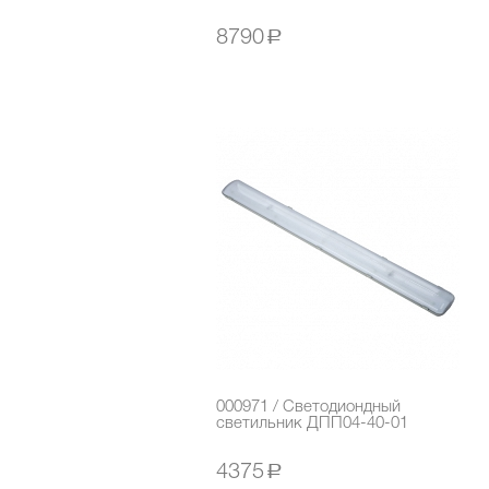
8790
a
000971 / Светодиондный
светильник ДПП04-40-01
4375
a