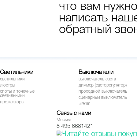
что вам нужно
написать наше
обратный зво
Светильники
Выключатели
светильники
выключатель света
люстры
диммер (светорегулятор)
споты и точечные
проходной выключатель
светильники
сценарный выключатель
прожекторы
Brenin
Связь с нами
Москва
8 495 6681421