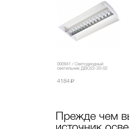
000941 / Светодиодный
светильник ДВО22-20-02
4184
a
Прежде чем вы
источник осв