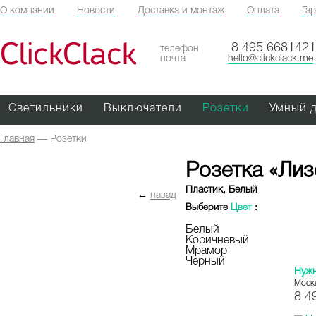
О компании
Новости
Доставка и монтаж
Оплата
Га
ClickClack
8 495 6681421
телефон
почта
hello@clickclack.me
Светильники
Выключатели
Розетки
Умный 
Главная
—
Розетки
Розетка «Лиз
Пластик, Белый
←
назад
Выберите
Цвет
:
Белый
Коричневый
Мрамор
Черный
Нуж
Моск
8 4