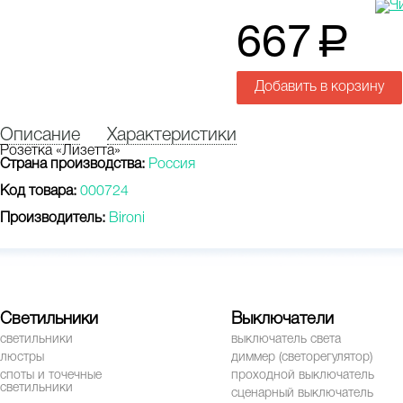
667
a
Добавить в корзину
Описание
Характеристики
Розетка «Лизетта»
Страна производства:
Россия
Код товара:
000724
Производитель:
Bironi
Светильники
Выключатели
светильники
выключатель света
люстры
диммер (светорегулятор)
споты и точечные
проходной выключатель
светильники
сценарный выключатель