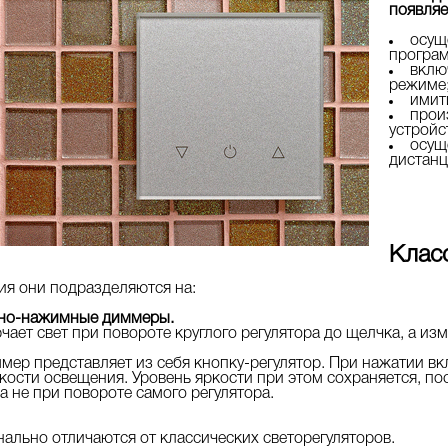
появляе
осущ
програм
вклю
режиме
имит
прои
устройс
осущ
дистанц
Клас
ия они подразделяются на:
тно-нажимные диммеры.
ает свет при повороте круглого регулятора до щелчка, а из
ер представляет из себя кнопку-регулятор. При нажатии вкл
кости освещения. Уровень яркости при этом сохраняется, п
а не при повороте самого регулятора.
ально отличаются от классических светорегуляторов.