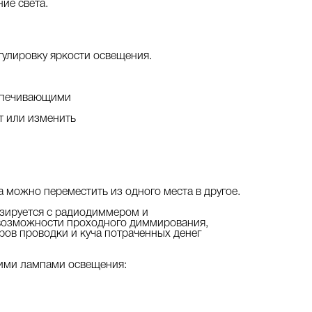
ие света.
егулировку яркости освещения.
спечивающими
т или изменить
 можно переместить из одного места в другое.
зируется с радиодиммером и
 возможности проходного диммирования,
ров проводки и куча потраченных денег
щими лампами освещения: