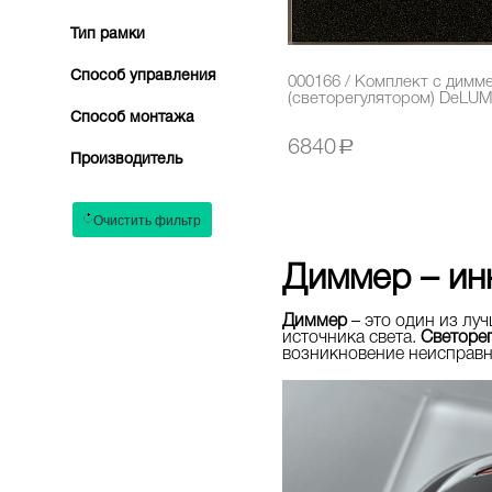
Тип рамки
Способ управления
000166 / Комплект с димм
(светорегулятором) DeLU
Способ монтажа
6840
a
Производитель
Диммер – ин
Диммер
– это один из лу
источника света.
Светоре
возникновение неисправн