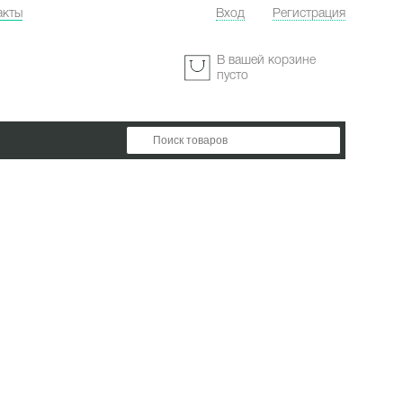
акты
Вход
Регистрация
:
В вашей корзине
пусто