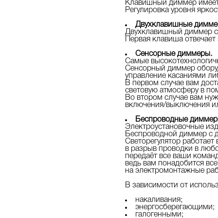
Клавишный диммер имеет 
Регулировка уровня ярко
Двухклавишные димме
Двухклавишный диммер с
Первая клавиша отвечает 
Сенсорные диммеры.
Самые высокотехнологичн
Сенсорный диммер обору
управление касаниями ли
В первом случае вам дост
световую атмосферу в по
Во втором случае вам нуж
включения/выключения ил
Беспроводные диммеры
Электроустановочные изд
Беспроводной диммер с ди
Светорегулятор работает
в разрыв проводки в люб
передаёт все ваши коман
ведь вам понадобится все
на электромонтажные раб
В зависимости от исполь
накаливания;
энергосберегающими;
галогенными;