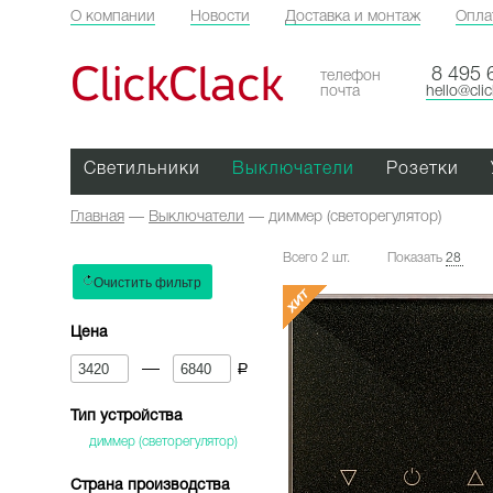
О компании
Новости
Доставка и монтаж
Опла
ClickClack
8 495 
телефон
почта
hello@cli
Светильники
Выключатели
Розетки
Главная
—
Выключатели
—
диммер (светорегулятор)
Всего 2 шт.
Показать
28
Цена
—
a
Тип устройства
диммер (светорегулятор)
Страна производства