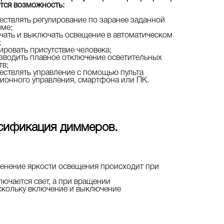
тся возможность:
ествлять регулирование по заранее заданной
ме;
чать и выключать освещение в автоматическом
;
ировать присутствие человека;
зводить плавное отключение осветительных
тв;
ествлять управление с помощью пульта
ионного управления, смартфона или ПК.
сификация диммеров.
менение яркости освещения происходит при
ючается свет, а при вращении
оскольку включение и выключение