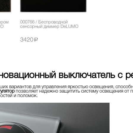
ером
000766 / Беспроводной
MO
сенсорный диммер DeLUMO
3420
a
новационный выключатель с р
чших вариантов для управления яркостью освещения, способ
гулятор
позволяет надежно защитить систему освещения от п
остей и поломок.