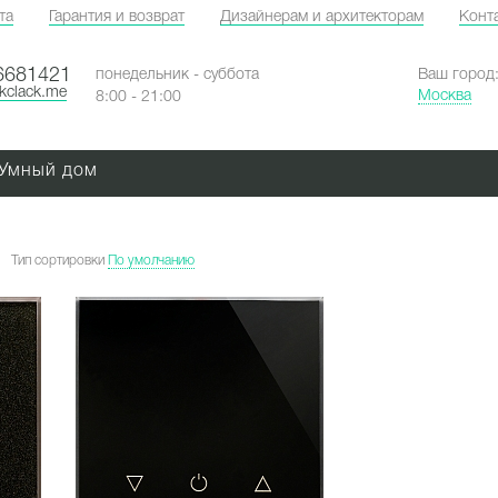
та
Гарантия и возврат
Дизайнерам и архитекторам
Конт
6681421
понедельник - суббота
Ваш город
ckclack.me
Москва
8:00 - 21:00
Умный дом
Тип сортировки
По умолчанию