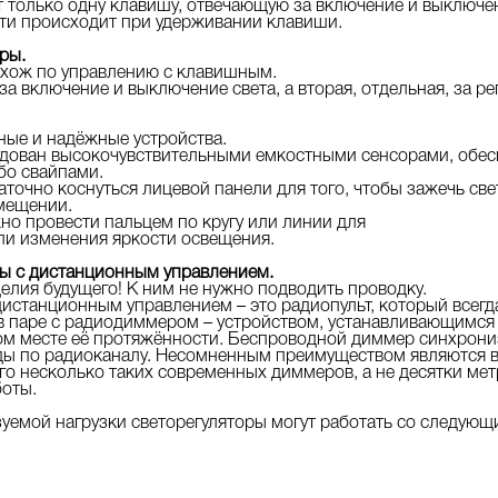
только одну клавишу, отвечающую за включение и выключен
сти происходит при удерживании клавиши.
ры.
хож по управлению с клавишным.
за включение и выключение света, а вторая, отдельная, за р
ые и надёжные устройства.
дован высокочувствительными емкостными сенсорами, обе
бо свайпами.
аточно коснуться лицевой панели для того, чтобы зажечь све
мещении.
но провести пальцем по кругу или линии для
и изменения яркости освещения.
 с дистанционным управлением.
елия будущего! К ним не нужно подводить проводку.
станционным управлением – это радиопульт, который всегда
 в паре с радиодиммером – устройством, устанавливающимся
ом месте её протяжённости. Беспроводной диммер синхрони
ды по радиоканалу. Несомненным преимуществом являются
го несколько таких современных диммеров, а не десятки мет
оты.
зуемой нагрузки светорегуляторы могут работать со следую