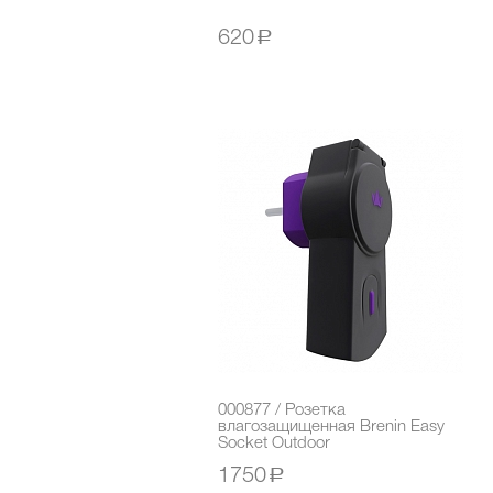
620
a
000877 / Розетка
влагозащищенная Brenin Easy
Socket Outdoor
1750
a