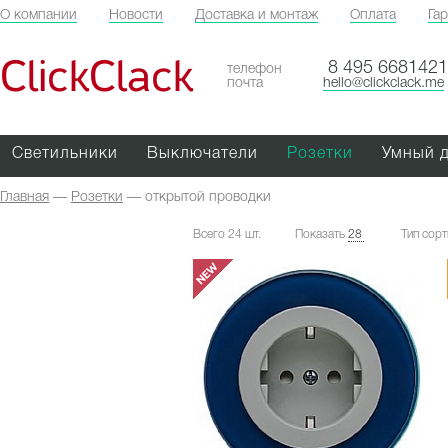
О компании
Новости
Доставка и монтаж
Оплата
Га
ClickClack
8 495 6681421
телефон
почта
hello@clickclack.me
Светильники
Выключатели
Розетки
Умный 
Главная
—
Розетки
—
открытой проводки
Всего 24 шт.
Показать
28
Тип сор