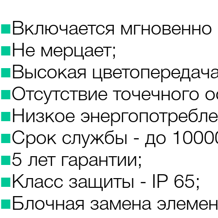
■
Включается мгновенно 
■
Не мерцает;
■
Высокая цветопередача
■
Отсутствие точечного о
■
Низкое энергопотребле
■
Срок службы - до 1000
■
5 лет гарантии;
■
Класс защиты - IP 65;
■
Блочная замена элемен