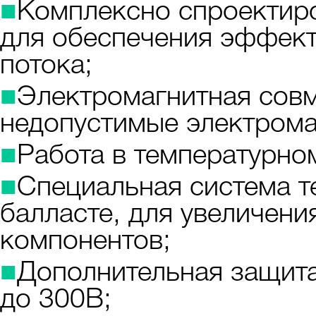
■
Комплексно спроектир
для обеспечения эффект
потока;
■
Электромагнитная сов
недопустимые электрома
■
Работа в температурно
■
Специальная система т
балласте, для увеличен
компонентов;
■
Дополнительная защита
до 300В;