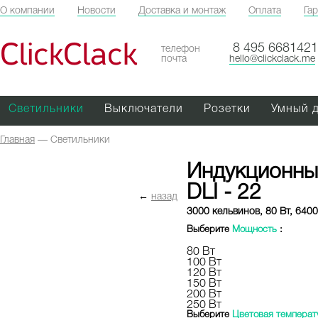
О компании
Новости
Доставка и монтаж
Оплата
Га
ClickClack
8 495 6681421
телефон
почта
hello@clickclack.me
Светильники
Выключатели
Розетки
Умный 
Главная
—
Светильники
Индукционны
DLI - 22
←
назад
3000 кельвинов, 80 Вт, 6400
Выберите
Мощность
:
80 Вт
100 Вт
120 Вт
150 Вт
200 Вт
250 Вт
Выберите
Цветовая температ