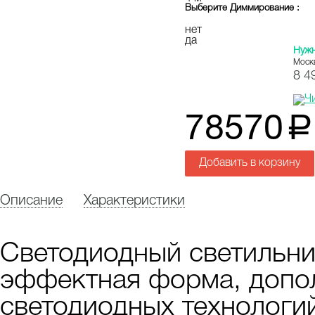
Выберите
Диммирование
:
нет
да
Нуж
Моск
8 4
78570
a
Добавить в корзину
Описание
Характеристики
Светодиодный светиль
эффектная форма, допо
светодиодных технологи