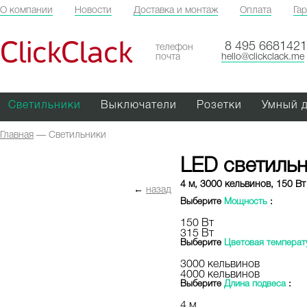
О компании
Новости
Доставка и монтаж
Оплата
Га
ClickClack
8 495 6681421
телефон
почта
hello@clickclack.me
Светильники
Выключатели
Розетки
Умный 
Главная
—
Светильники
LED светиль
4 м, 3000 кельвинов, 150 Вт
←
назад
Выберите
Мощность
:
150 Вт
315 Вт
Выберите
Цветовая температ
3000 кельвинов
4000 кельвинов
Выберите
Длина подвеса
:
4 м