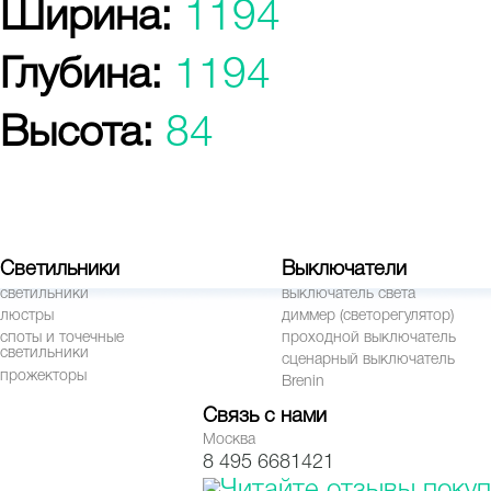
Ширина:
1194
Глубина:
1194
Высота:
84
Светильники
Выключатели
светильники
выключатель света
люстры
диммер (светорегулятор)
споты и точечные
проходной выключатель
светильники
сценарный выключатель
прожекторы
Brenin
Связь с нами
Москва
8 495 6681421