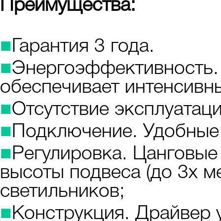
Преимущества:
■
Гарантия 3 года.
■
Энергоэффективность.
обеспечивает интенсивны
■
Отсутствие эксплуатац
■
Подключение. Удобные
■
Регулировка. Цанговы
высоты подвеса (до 3х м
светильников;
■
Конструкция. Драйвер 