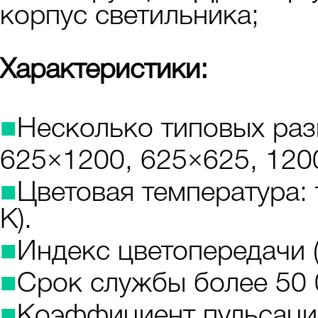
корпус светильника;
Характеристики:
■
Несколько типовых ра
625×1200, 625×625, 120
■
Цветовая температура: 
К).
■
Индекс цветопередачи (
■
Срок службы более 50 
■
Коэффициент пульсаци