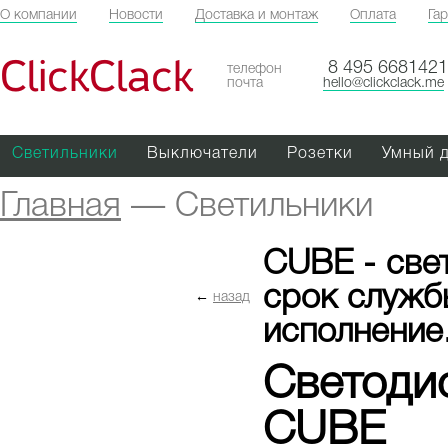
О компании
Новости
Доставка и монтаж
Оплата
Га
ClickClack
8 495 6681421
телефон
почта
hello@clickclack.me
Светильники
Выключатели
Розетки
Умный 
Главная
—
Светильники
CUBE - све
срок служб
←
назад
исполнение
Светоди
CUBE