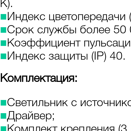
К).
■
Индекс цветопередачи (
■
Срок службы более 50 
■
Коэффициент пульсаци
■
Индекс защиты (IP) 40.
Комплектация:
■
Светильник с источнико
■
Драйвер;
■
Комплект крепления (3 