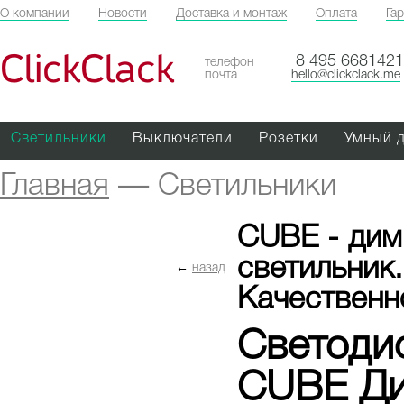
О компании
Новости
Доставка и монтаж
Оплата
Га
ClickClack
8 495 6681421
телефон
почта
hello@clickclack.me
Светильники
Выключатели
Розетки
Умный 
Главная
—
Светильники
CUBE - дим
светильник
←
назад
Качественн
Светоди
CUBE Д