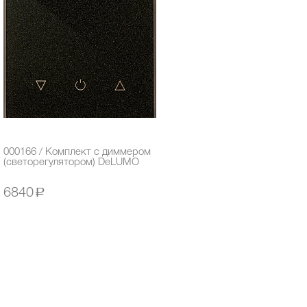
000166 / Комплект с диммером
(светорегулятором) DeLUMO
6840
a