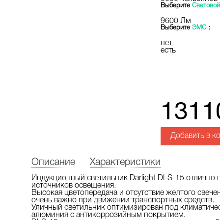
Выберите
Световой
9600 Лм
Выберите
ЭМС
:
нет
есть
1311
Добавить в к
Описание
Характеристики
Индукционный светильник Darlight DLS-15 отлично п
источников освещения.
Высокая цветопередача и отсутствие желтого свече
очень важно при движении транспортных средств.
Уличный светильник оптимизирован под климатичес
алюминия с антикоррозийным покрытием.