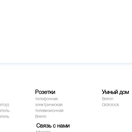
Розетки
Умный дом
телефонная
Brenin
ятор)
электрическая
Gidrolock
атель
телевизионная
атель
Brenin
Связь с нами