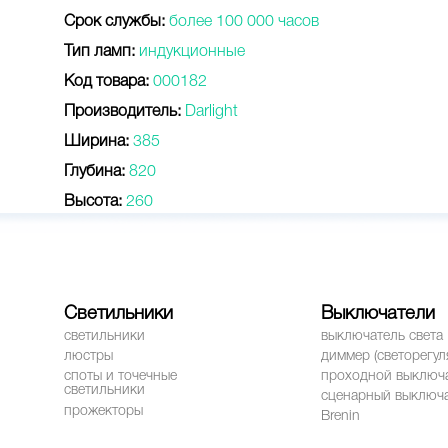
Срок службы:
более 100 000 часов
Тип ламп:
индукционные
Код товара:
000182
Производитель:
Darlight
Ширина:
385
Глубина:
820
Высота:
260
Светильники
Выключатели
светильники
выключатель света
люстры
диммер (светорегул
споты и точечные
проходной выключ
светильники
сценарный выключ
прожекторы
Brenin