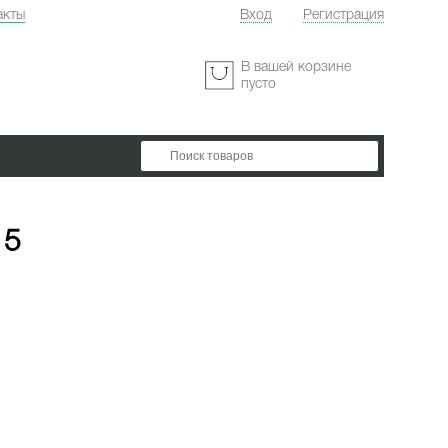
акты
Вход
Регистрация
:
В вашей корзине
пусто
15