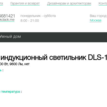
та
Гарантия и возврат
Дизайнерам и архитекторам
Конт
6681421
понедельник - суббота
Ваш город
ckclack.me
Москва
8:00 - 21:00
Умный дом
 индукционный светильник DLS-
00 Вт, 9600 Лм, нет
ь
:
 температура
: