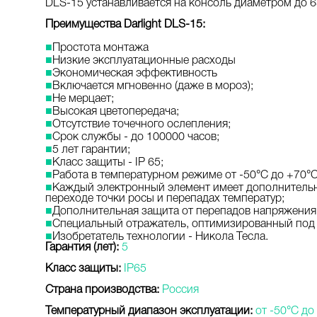
DLS-15 устанавливается на консоль диаметром до 6
Преимущества Darlight DLS-15:
■
Простота монтажа
■
Низкие эксплуатационные расходы
■
Экономическая эффективность
■
Включается мгновенно (даже в мороз);
■
Не мерцает;
■
Высокая цветопередача;
■
Отсутствие точечного ослепления;
■
Срок службы - до 100000 часов;
■
5 лет гарантии;
■
Класс защиты - IP 65;
■
Работа в температурном режиме от -50°С до +70°С
■
Каждый электронный элемент имеет дополнительну
переходе точки росы и перепадах температур;
■
Дополнительная защита от перепадов напряжения 
■
Специальный отражатель, оптимизированный под 
■
Изобретатель технологии - Никола Тесла.
Гарантия (лет):
5
Класс защиты:
IP65
Страна производства:
Россия
Температурный диапазон эксплуатации:
от -50°C до