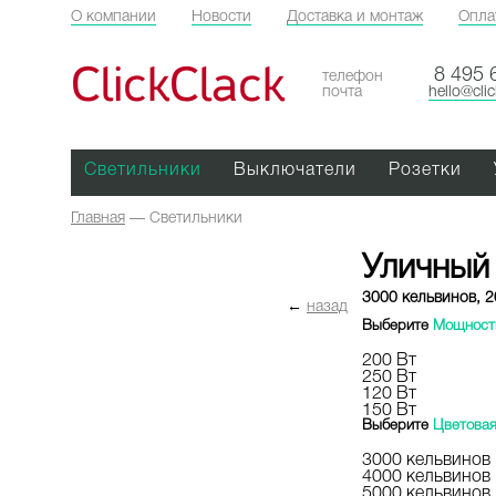
О компании
Новости
Доставка и монтаж
Опла
ClickClack
8 495 
телефон
почта
hello@cli
Светильники
Выключатели
Розетки
Главная
—
Светильники
Уличный
3000 кельвинов, 2
←
назад
Выберите
Мощност
200 Вт
250 Вт
120 Вт
150 Вт
Выберите
Цветовая
3000 кельвинов
4000 кельвинов
5000 кельвинов