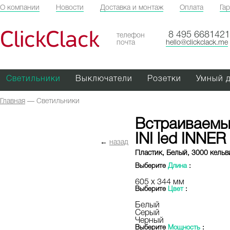
О компании
Новости
Доставка и монтаж
Оплата
Га
ClickClack
8 495 6681421
телефон
почта
hello@clickclack.me
Светильники
Выключатели
Розетки
Умный 
Главная
—
Светильники
Встраиваемы
INI led INNER
←
назад
Пластик, Белый, 3000 кельв
Выберите
Длина
:
605 х 344 мм
Выберите
Цвет
:
Белый
Серый
Черный
Выберите
Мощность
: