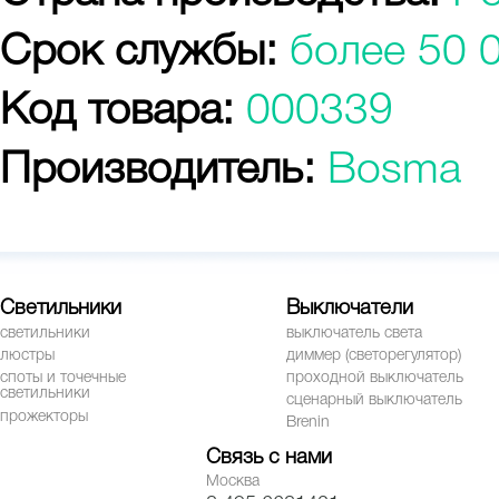
Срок службы:
более 50 
Код товара:
000339
Производитель:
Bosma
Светильники
Выключатели
светильники
выключатель света
люстры
диммер (светорегулятор)
споты и точечные
проходной выключатель
светильники
сценарный выключатель
прожекторы
Brenin
Связь с нами
Москва