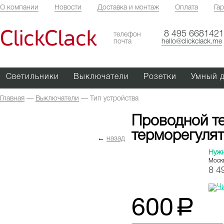
О компании
Новости
Доставка и монтаж
Оплата
Га
ClickClack
8 495 6681421
телефон
почта
hello@clickclack.me
Светильники
Выключатели
Розетки
Умный 
Главная
—
Выключатели
—
Тип устройства
Проводной т
терморегуля
←
назад
Нуж
Моск
8 4
600
a