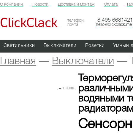
О компании
Новости
Доставка и монтаж
Оплата
Га
ClickClack
8 495 6681421
телефон
почта
hello@clickclack.me
Светильники
Выключатели
Розетки
Умный 
Главная
—
Выключатели
—
Терморегул
различными
←
назад
водяными т
радиаторам
Сенсорн