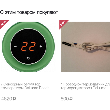
С этим товаром покупают
/ Сенсорный регулятор
/ Проводной термодатчик дл
температуры DeLumo Ronda
терморегуляторов DeLumo
4620
a
600
a