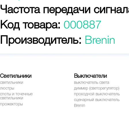
Частота передачи сигнал
Код товара:
000887
Производитель:
Brenin
Светильники
Выключатели
светильники
выключатель света
люстры
диммер (светорегулятор)
споты и точечные
проходной выключатель
светильники
сценарный выключатель
прожекторы
Brenin