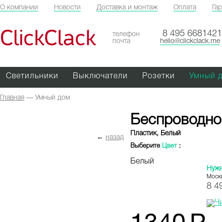
О компании
Новости
Доставка и монтаж
Оплата
Га
ClickClack
8 495 6681421
телефон
почта
hello@clickclack.me
Светильники
Выключатели
Розетки
Умный 
Главная
—
Умный дом
Беспроводной
Пластик, Белый
←
назад
Выберите
Цвет
:
Белый
Нуж
Моск
8 4