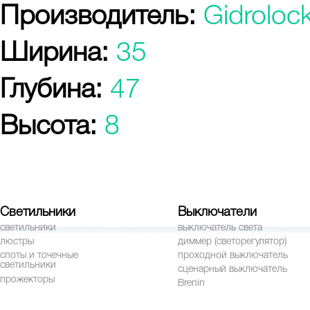
Производитель:
Gidroloc
Ширина:
35
Глубина:
47
Высота:
8
Светильники
Выключатели
светильники
выключатель света
люстры
диммер (светорегулятор)
споты и точечные
проходной выключатель
светильники
сценарный выключатель
прожекторы
Brenin