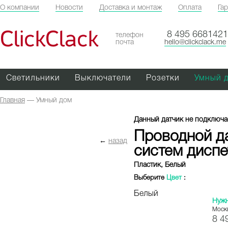
О компании
Новости
Доставка и монтаж
Оплата
Га
ClickClack
8 495 6681421
телефон
почта
hello@clickclack.me
Светильники
Выключатели
Розетки
Умный 
Главная
—
Умный дом
Данный датчик не подключае
Проводной д
←
назад
систем дисп
Пластик, Белый
Выберите
Цвет
:
Белый
Нуж
Моск
8 4