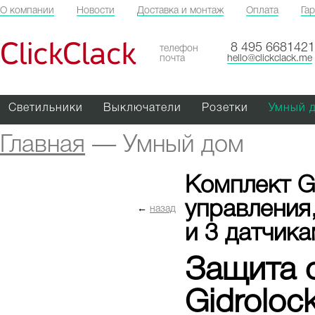
О компании
Новости
Доставка и монтаж
Оплата
Га
ClickClack
8 495 6681421
телефон
почта
hello@clickclack.me
Светильники
Выключатели
Розетки
Умный 
Главная
—
Умный дом
Комплект Gi
управления
←
назад
и 3 датчика
Защита 
Gidroloc