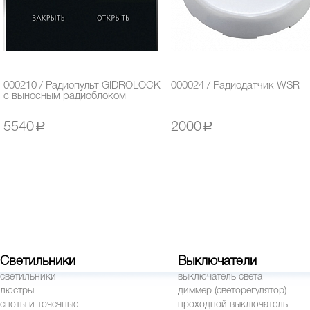
000210 / Радиопульт GIDROLOCK
000024 / Радиодатчик WSR
с выносным радиоблоком
5540
a
2000
a
Светильники
Выключатели
светильники
выключатель света
люстры
диммер (светорегулятор)
споты и точечные
проходной выключатель