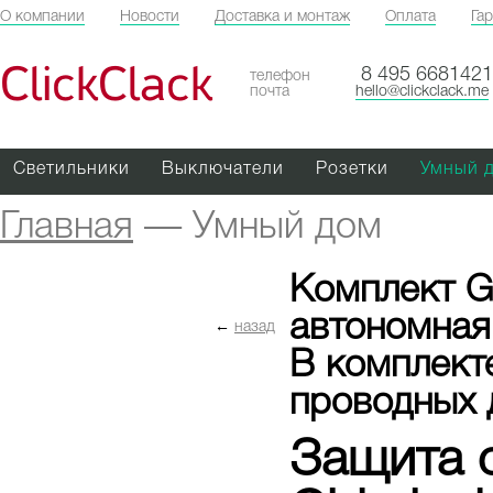
О компании
Новости
Доставка и монтаж
Оплата
Га
ClickClack
8 495 6681421
телефон
почта
hello@clickclack.me
Светильники
Выключатели
Розетки
Умный 
Главная
—
Умный дом
Комплект G
автономная 
←
назад
В комплект
проводных 
Защита 