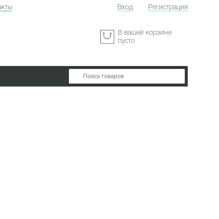
акты
Вход
Регистрация
:
В вашей корзине
пусто