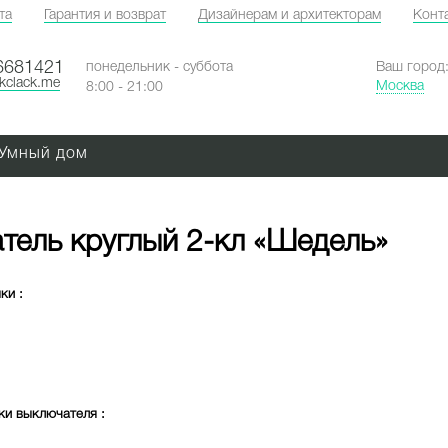
та
Гарантия и возврат
Дизайнерам и архитекторам
Конт
6681421
понедельник - суббота
Ваш город
ckclack.me
Москва
8:00 - 21:00
Умный дом
тель круглый 2-кл «Шедель»
мки
:
ки выключателя
: