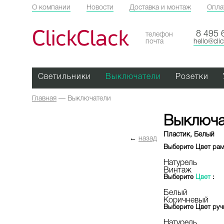
О компании
Новости
Доставка и монтаж
Опла
ClickClack
8 495 
телефон
почта
hello@cli
Светильники
Выключатели
Розетки
Главная
—
Выключатели
Выключа
Пластик, Белый
←
назад
Выберите
Цвет ра
Натурель
Винтаж
Выберите
Цвет
:
Белый
Коричневый
Выберите
Цвет руч
Натурель