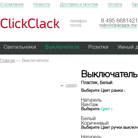
О компании
Новости
Доставка и монтаж
Оплата
Га
ClickClack
8 495 6681421
телефон
почта
hello@clickclack.me
Светильники
Выключатели
Розетки
Умный 
Главная
—
Выключатели
Выключатель
Пластик, Белый
←
назад
Выберите
Цвет рамки
:
Натурель
Винтаж
Выберите
Цвет
:
Белый
Коричневый
Выберите
Цвет ручки выклю
Натурель