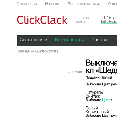
О компании
Новости
Доставка и монтаж
Опла
ClickClack
8 495 
телефон
почта
hello@cli
Светильники
Выключатели
Розетки
Главная
—
Выключатели
Выключа
кл «Шед
←
назад
Пластик, Белый
Выберите
Цвет ра
Натурель
Винтаж
Выберите
Цвет
:
Белый
Коричневый
Выберите
Цвет руч