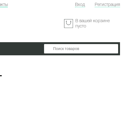
акты
Вход
Регистрация
:
В вашей корзине
пусто
-