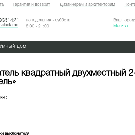
та
Гарантия и возврат
Дизайнерам и архитекторам
Конт
6681421
понедельник - суббота
Ваш город
ckclack.me
Москва
8:00 - 21:00
Умный дом
тель квадратный двухместный 2
ель»
мки
:
ки выключателя
: