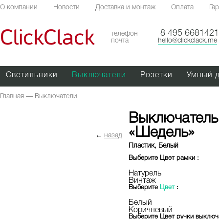
О компании
Новости
Доставка и монтаж
Оплата
Га
ClickClack
8 495 6681421
телефон
почта
hello@clickclack.me
Светильники
Выключатели
Розетки
Умный 
Главная
—
Выключатели
Выключатель
«Шедель»
←
назад
Пластик, Белый
Выберите
Цвет рамки
:
Натурель
Винтаж
Выберите
Цвет
:
Белый
Коричневый
Выберите
Цвет ручки выклю