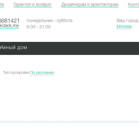
та
Гарантия и возврат
Дизайнерам и архитекторам
Конт
6681421
понедельник - суббота
Ваш город
ckclack.me
Москва
8:00 - 21:00
Умный дом
Тип сортировки
По умолчанию