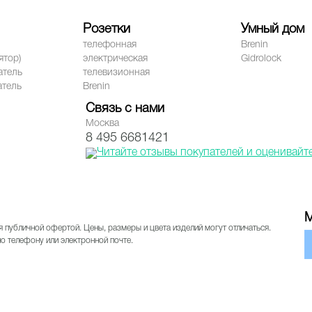
Розетки
Умный дом
телефонная
Brenin
ятор)
электрическая
Gidrolock
атель
телевизионная
атель
Brenin
Связь с нами
Москва
8 495 6681421
М
я публичной офертой. Цены, размеры и цвета изделий могут отличаться.
о телефону или электронной почте.