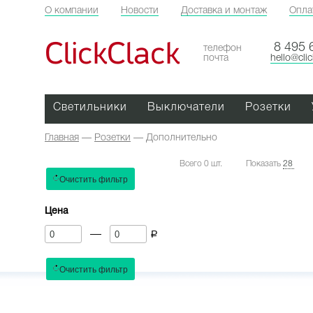
О компании
Новости
Доставка и монтаж
Опла
ClickClack
8 495 
телефон
почта
hello@cli
Светильники
Выключатели
Розетки
Главная
—
Розетки
—
Дополнительно
Всего 0 шт.
Показать
28
Цена
—
a