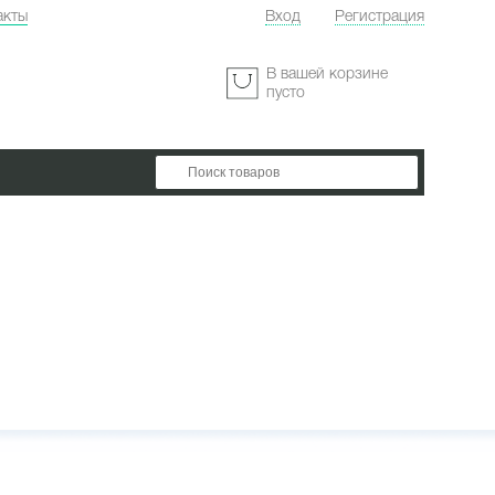
акты
Вход
Регистрация
:
В вашей корзине
пусто