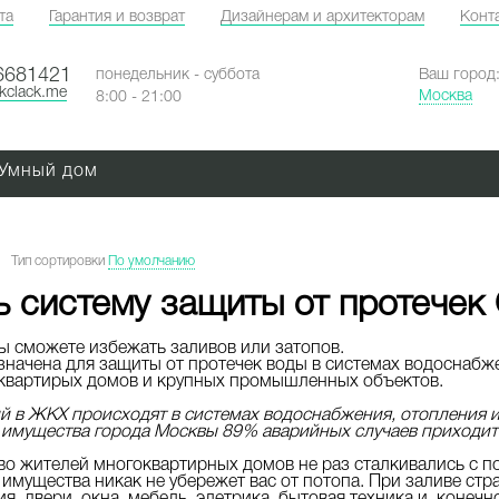
та
Гарантия и возврат
Дизайнерам и архитекторам
Конт
6681421
понедельник - суббота
Ваш город
ckclack.me
Москва
8:00 - 21:00
Умный дом
Тип сортировки
По умолчанию
ь систему защиты от протечек G
ы сможете избежать заливов или затопов.
значена для защиты от протечек воды в системах водоснабж
квартирых домов и крупных промышленных объектов.
ий в ЖКХ происходят в системах водоснабжения, отопления и
имущества города Москвы 89% аварийных случаев приходитс
 жителей многоквартирных домов не раз сталкивались с п
 имущества никак не убережет вас от потопа. При заливе стра