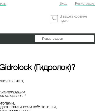
акты
Вход
Регистрация
:
В вашей корзине
пусто
idrolock (Гидролок)?
ения квартир,
 канализации.
я на заливы."
отопами.
дает практически всё: потолки,