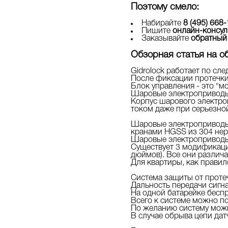
Поэтому смело:
Набирайте
8 (495) 668
Пишите
онлайн-консул
Заказывайте
обратный
Обзорная статья на об
Gidrolock работает по сл
После фиксации протечки 
Блок управления - это "м
Шаровые электроприводы 
Корпус шарового электро
током даже при серьезно
Шаровые электроприводы 
кранами HGSS из 304 нер
Шаровые электроприводы 
Существует 3 модификации э
дюймов). Все они различ
Для квартиры, как прави
Система защиты от проте
Дальность передачи сигна
На одной батарейке бесп
Всего к системе можно п
По желанию систему можн
В случае обрыва цепи дат