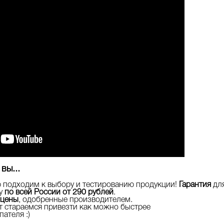
вы...
ю подходим к выбору и тестированию продукции!
Гарантия
для
ку
по всей России от 290 рублей
.
 цены
, одобренные производителем.
т стараемся привезти как можно быстрее
пателя :)