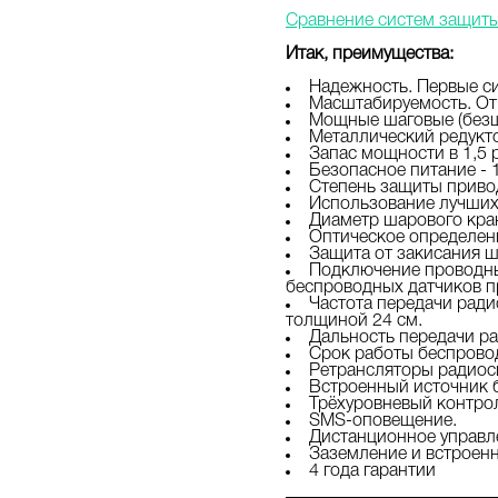
Сравнение систем защиты 
Итак, преимущества:
Надежность. Первые си
Масштабируемость. От
Мощные шаговые (безщ
Металлический редукт
Запас мощности в 1,5 
Безопасное питание - 1
Степень защиты привод
Использование лучших 
Диаметр шарового кран
Оптическое определен
Защита от закисания ш
Подключение проводны
беспроводных датчиков п
Частота передачи ради
толщиной 24 см.
Дальность передачи ра
Срок работы беспровод
Ретрансляторы радиоси
Встроенный источник 
Трёхуровневый контрол
SMS-оповещение.
Дистанционное управле
Заземление и встроен
4 года гарантии