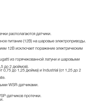
ечки располагаются датчики.
асное питание (12В) на шаровые электроприводы.
ением 12В исключает поражение электрическим
ugatti из горячекованной латуни и шаровыми
5 до 2 дюймов).
0,75 до 1,25 дюйма) и Industrial (от 1,25 до 2
te.
дными WSR-датчиками.
SP-датчиков протечки.
и.