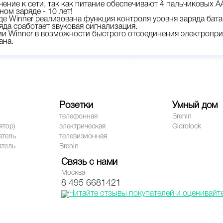
чение к сети, так как питание обеспечивают 4 пальчиковых А
ном заряде - 10 лет!
е Winner реализована функция контроля уровня заряда бата
да сработает звуковая сигнализация.
и Winner в возможности быстрого отсоединения электроприв
ана.
Розетки
Умный дом
телефонная
Brenin
ятор)
электрическая
Gidrolock
атель
телевизионная
атель
Brenin
Связь с нами
Москва
8 495 6681421