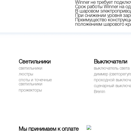
Winner не требует подклю
Срок работы Winner на од
В шаровом электропривод
При снижении уровня заря
Преимущество конструкци
положением шарового кр
Светильники
Выключатели
светильники
выключатель света
люстры
диммер (светорегул
споты и точечные
проходной выключ
светильники
сценарный выключ
прожекторы
Brenin
Мы принимаем к оплате