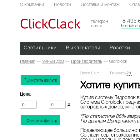
О компании
Новости
Доставка и монтаж
Опла
ClickClack
8 495 
телефон
почта
hello@cli
Светильники
Выключатели
Розетки
Главная
—
Умный дом
—
Производитель
—
Gidrolock
Всего 0 шт.
Показать
28
Хотите купит
Цена
Купив систему Гидролок в
Система Gidrolock предна
—
a
загородных домов, много
"По статистике 86% авар
По данным Департамента 
Подавляющее большинство
Согласитесь, страхование