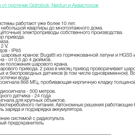
от протечек Gidrolock, Neptun и Аквасторож
стемы работают уже более 10 лет.
 небольшой квартиры до многоэтажного дома.
ёточные) электроприводы собственного производства.
ор привода.
раза.
2 V.
ов - IP65
шаровых кранов: Bugatti из горячекованной латуни и HGSS 
а - от 0,5 до 4 дюймов.
ие положения шарового крана.
арового привода. 2 раза в месяц привод проворачивает шаро
х и беспроводных датчиков (в том числе одновременное). В
ротечки воды
осигнала 868 МГц, пробивающая кирпичную кладку толщиной 
диосигнала - 500 метров.
ного датчика - 24 года
гнала для крупных объектов.
бесперебойного питания. Автономные решения работающие б
ь заряда и подзарядка аккумулятора.
ние системой с радиопульта.
ный предохранитель