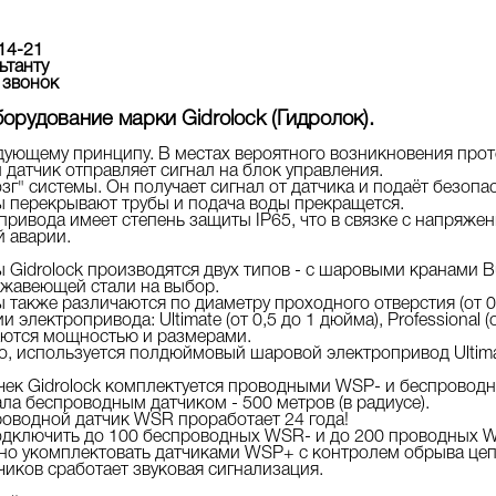
-14-21
ьтанту
 звонок
орудование марки Gidrolock (Гидролок).
едующему принципу. В местах вероятного возникновения прот
датчик отправляет сигнал на блок управления.
озг" системы. Он получает сигнал от датчика и подаёт безоп
перекрывают трубы и подача воды прекращется.
привода имеет степень защиты IP65, что в связке с напряж
й аварии.
Gidrolock производятся двух типов - c шаровыми кранами B
жавеющей стали на выбор.
также различаются по диаметру проходного отверстия (от 0,
лектропривода: Ultimate (от 0,5 до 1 дюйма), Professional (от 
аются мощностью и размерами.
ло, используется полдюймовый шаровой электропривод Ultima
чек Gidrolock комплектуется проводными WSP- и беспрово
ла беспроводным датчиком - 500 метров (в радиусе).
роводной датчик WSR проработает 24 года!
одключить до 100 беспроводных WSR- и до 200 проводных W
о укомплектовать датчиками WSP+ с контролем обрыва цеп
чиков сработает звуковая сигнализация.