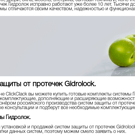
я, двери, окна, мебель, элетрика, бытовая техника и, конечн
ек Гидролок исправно работают уже более 10 лет. Тысячи д
темы отличаются своим качеством, надежностью и функциона
щиты от протечек Gidrolock.
е ClickClack вы можете купить готовые комплекты системы 
е комплектующие, дополняющие и расширяющие возможност
нёром российского производства систем защиты от протечек
ые консультации и подберут все необходимые комплектующие
ы Гидролок.
 установкой и продажей систем защиты от протечек Gidrolo
атки данных систем, поэтому можем смело заявить о них.