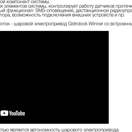
ной компонент системы.
ех элементов системы, контролирует работу датчиков протеч
ый функционал: SMS-оповещение, дистанционное радиоуправ
ятора, возможность подключения внешних устройств и пр.
оток - шаровой электропривод Gidrolock Winner со встроенн
тью является автономность шарового электропривода.