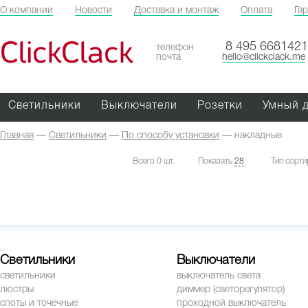
О компании
Новости
Доставка и монтаж
Оплата
Га
ClickClack
8 495 6681421
телефон
почта
hello@clickclack.me
Светильники
Выключатели
Розетки
Умный 
Главная
—
Светильники
—
По способу установки
—
накладные
Всего 0 шт.
Показать
28
Тип сорти
Светильники
Выключатели
светильники
выключатель света
люстры
диммер (светорегулятор)
споты и точечные
проходной выключатель