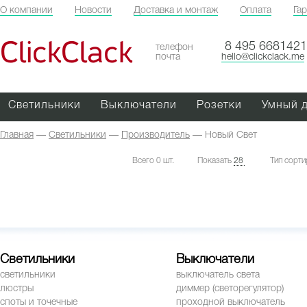
О компании
Новости
Доставка и монтаж
Оплата
Га
ClickClack
8 495 6681421
телефон
почта
hello@clickclack.me
Светильники
Выключатели
Розетки
Умный 
Главная
—
Светильники
—
Производитель
—
Новый Свет
Всего 0 шт.
Показать
28
Тип сорти
Светильники
Выключатели
светильники
выключатель света
люстры
диммер (светорегулятор)
споты и точечные
проходной выключатель