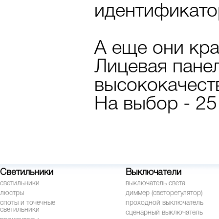
идентификато
А еще они кра
Лицевая пане
высококачеств
На выбор - 25
Светильники
Выключатели
светильники
выключатель света
люстры
диммер (светорегулятор)
споты и точечные
проходной выключатель
светильники
сценарный выключатель