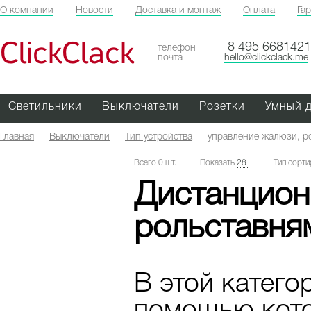
О компании
Новости
Доставка и монтаж
Оплата
Га
ClickClack
8 495 6681421
телефон
почта
hello@clickclack.me
Светильники
Выключатели
Розетки
Умный 
Главная
—
Выключатели
—
Тип устройства
—
управление жалюзи, р
Всего 0 шт.
Показать
28
Тип сорти
Дистанцион
рольставня
В этой катего
помощью кото